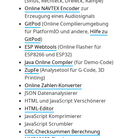
(Sinus, Rechteck, Dreieck, Rampe)
Online NAVTEX Encoder
zur
Erzeugung eines Audiosignals
GitPod
(Online Compilierumgebung
für PlatformIO und andere,
Hilfe zu
GitPod
)
ESP Webtools
(Online Flasher für
ESP8266 und ESP32)
Java Online Compiler
(für Demo-Code)
ZupFe
(Analysetool für G-Code, 3D
Printing)
Online Zahlen-Konverter
JSON Datenanalysierer
HTML und JavaScript Verschönerer
HTML-Editor
JavaScript Komprimierer
JavaScript Scrumbler
CRC-Checksummen Berechnung