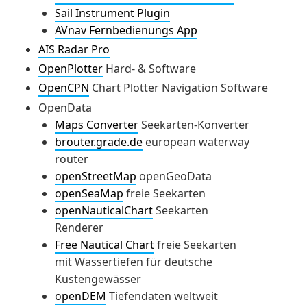
Sail Instrument Plugin
AVnav Fernbedienungs App
AIS Radar Pro
OpenPlotter
Hard- & Software
OpenCPN
Chart Plotter Navigation Software
OpenData
Maps Converter
Seekarten-Konverter
brouter.grade.de
european waterway
router
openStreetMap
openGeoData
openSeaMap
freie Seekarten
openNauticalChart
Seekarten
Renderer
Free Nautical Chart
freie Seekarten
mit Wassertiefen für deutsche
Küstengewässer
openDEM
Tiefendaten weltweit