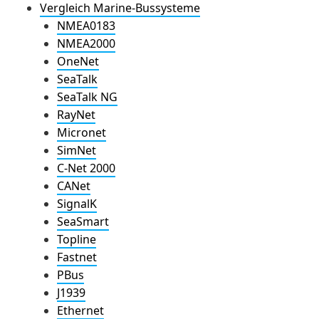
Vergleich Marine-Bussysteme
NMEA0183
NMEA2000
OneNet
SeaTalk
SeaTalk NG
RayNet
Micronet
SimNet
C-Net 2000
CANet
SignalK
SeaSmart
Topline
Fastnet
PBus
J1939
Ethernet