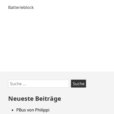
Batterieblock
Zum
Suche
Footer
nach:
springen
Neueste Beiträge
PBus von Philippi