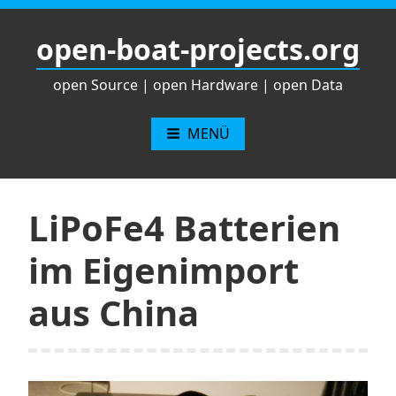
Zum
Inhalt
open-boat-projects.org
springen
open Source | open Hardware | open Data
MENÜ
LiPoFe4 Batterien
im Eigenimport
aus China