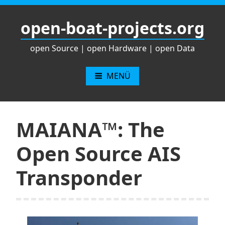
Zum
Inhalt
open-boat-projects.org
springen
open Source | open Hardware | open Data
MENÜ
MAIANA™: The
Open Source AIS
Transponder