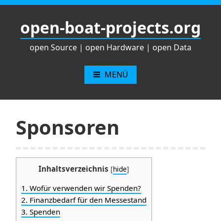
Zum
Inhalt
open-boat-projects.org
springen
open Source | open Hardware | open Data
MENÜ
Sponsoren
Inhaltsverzeichnis
[
hide
]
1.
Wofür verwenden wir Spenden?
2.
Finanzbedarf für den Messestand
3.
Spenden