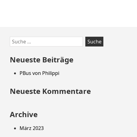
Zum
Suche
Footer
nach:
springen
Neueste Beiträge
PBus von Philippi
Neueste Kommentare
Archive
März 2023