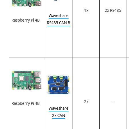
1x
2x RS485
Waveshare
Raspberry Pi 4B
RS485 CAN B
2x
–
Raspberry Pi 4B
Waveshare
2x CAN