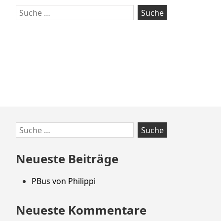
Suche
nach:
Zum
Suche
Footer
nach:
springen
Neueste Beiträge
PBus von Philippi
Neueste Kommentare