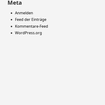
Meta
Anmelden
Feed der Einträge
Kommentare-Feed
WordPress.org
Stolz präsentiert von WordPress
Theme: Yocto von
Humble Themes
.