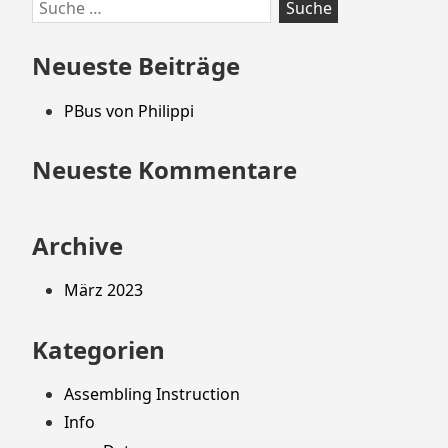
Zum
Suche
Footer
nach:
springen
Neueste Beiträge
PBus von Philippi
Neueste Kommentare
Archive
März 2023
Kategorien
Assembling Instruction
Info