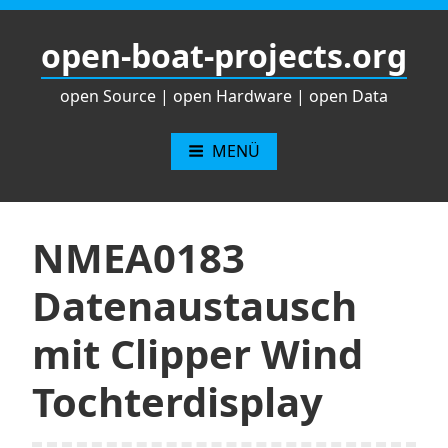
Zum
Inhalt
open-boat-projects.org
springen
open Source | open Hardware | open Data
MENÜ
NMEA0183
Datenaustausch
mit Clipper Wind
Tochterdisplay