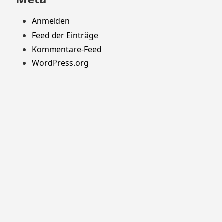
Anmelden
Feed der Einträge
Kommentare-Feed
WordPress.org
Stolz präsentiert von WordPress
Theme: Yocto von
Humble Themes
.