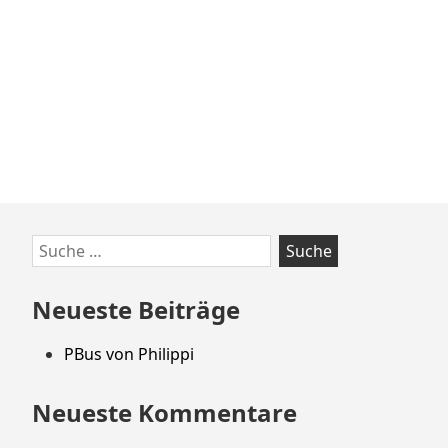
Zum
Suche
Footer
nach:
springen
Neueste Beiträge
PBus von Philippi
Neueste Kommentare