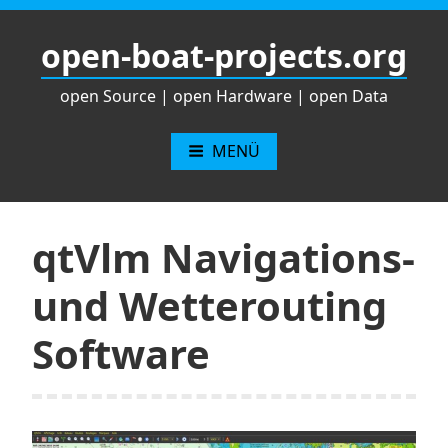
Zum
Inhalt
open-boat-projects.org
springen
open Source | open Hardware | open Data
MENÜ
qtVlm Navigations-
und Wetterouting
Software