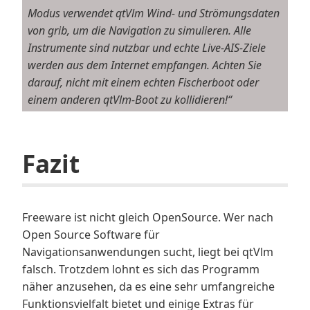
Modus verwendet qtVlm Wind- und Strömungsdaten
von grib, um die Navigation zu simulieren. Alle
Instrumente sind nutzbar und echte Live-AIS-Ziele
werden aus dem Internet empfangen. Achten Sie
darauf, nicht mit einem echten Fischerboot oder
einem anderen qtVlm-Boot zu kollidieren!“
Fazit
Freeware ist nicht gleich OpenSource. Wer nach
Open Source Software für
Navigationsanwendungen sucht, liegt bei qtVlm
falsch. Trotzdem lohnt es sich das Programm
näher anzusehen, da es eine sehr umfangreiche
Funktionsvielfalt bietet und einige Extras für