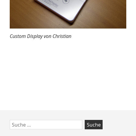
Custom Display von Christian
Zum
Suche
Footer
nach: