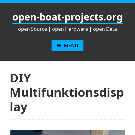
Zum
Inhalt
open-boat-projects.org
springen
open Source | open Hardware | open Data
MENÜ
DIY
Multifunktionsdisp
lay