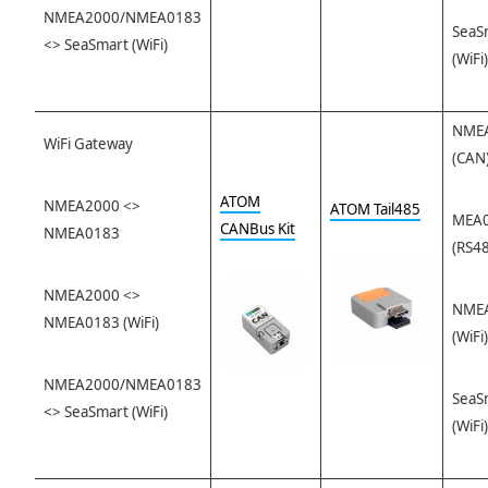
NMEA2000/NMEA0183
SeaS
<> SeaSmart (WiFi)
(WiFi)
NME
WiFi Gateway
(CAN
ATOM
NMEA2000 <>
ATOM Tail485
MEA
CANBus Kit
NMEA0183
(RS4
NMEA2000 <>
NME
NMEA0183 (WiFi)
(WiFi)
NMEA2000/NMEA0183
SeaS
<> SeaSmart (WiFi)
(WiFi)