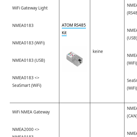
NME
WiFi Gateway Light
(RS4
ATOM RS485
NMEA0183
NME
Kit
(USB
NMEA0183 (WiFi)
keine
NME
NMEA0183 (USB)
(WiFi)
NMEA0183 <>
SeaS
SeaSmart (WiFi)
(WiFi)
NME
WiFi NMEA Gateway
(CAN
NMEA2000 <>
NME
NMEA0183