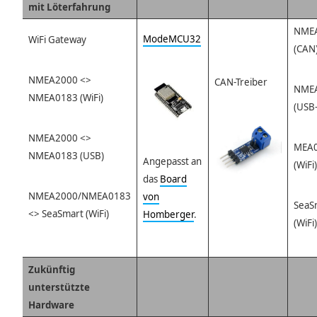
mit Löterfahrung
NME
ModeMCU32
WiFi Gateway
(CAN)
NMEA2000 <>
CAN-Treiber
NME
NMEA0183 (WiFi)
(USB-
NMEA2000 <>
MEA
NMEA0183 (USB)
Angepasst an
(WiFi)
das
Board
NMEA2000/NMEA0183
von
SeaS
<> SeaSmart (WiFi)
Homberger
.
(WiFi)
Zukünftig
unterstützte
Hardware