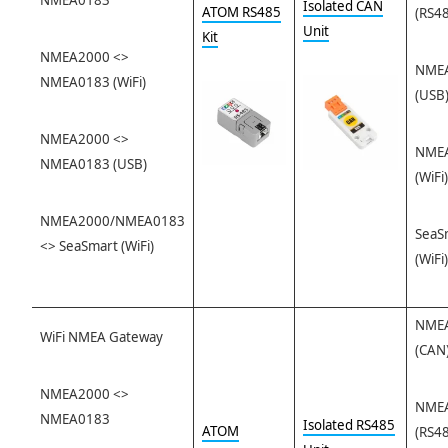
Isolated CAN
ATOM RS485
(RS4
Unit
Kit
NMEA2000 <>
NME
NMEA0183 (WiFi)
(USB
NMEA2000 <>
NME
NMEA0183 (USB)
(WiFi)
NMEA2000/NMEA0183
SeaS
<> SeaSmart (WiFi)
(WiFi)
NME
WiFi NMEA Gateway
(CAN
NMEA2000 <>
NME
NMEA0183
Isolated RS485
ATOM
(RS4