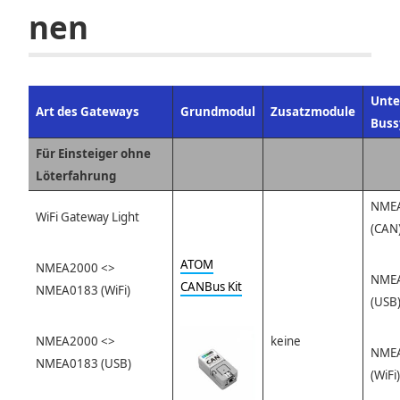
nen
Unte
Art des Gateways
Grundmodul
Zusatzmodule
Buss
Für Einsteiger ohne
Löterfahrung
NME
WiFi Gateway Light
(CAN
ATOM
NMEA2000 <>
NME
CANBus Kit
NMEA0183 (WiFi)
(USB)
NMEA2000 <>
keine
NME
NMEA0183 (USB)
(WiFi)