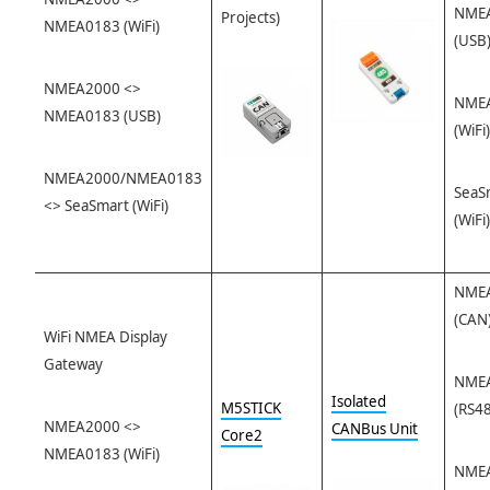
NME
Projects)
NMEA0183 (WiFi)
(USB
NMEA2000 <>
NME
NMEA0183 (USB)
(WiFi)
NMEA2000/NMEA0183
SeaS
<> SeaSmart (WiFi)
(WiFi)
NME
(CAN
WiFi NMEA Display
Gateway
NME
Isolated
M5STICK
(RS4
NMEA2000 <>
CANBus Unit
Core2
NMEA0183 (WiFi)
NME