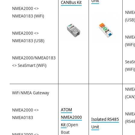
Unit
CANBus Kit
NMEA2000 <>
NME
NMEA0183 (WiFi)
(USB
NMEA2000 <>
NME
NMEA0183 (USB)
(WiFi)
NMEA2000/NMEA0183
SeaS
<> SeaSmart (WiFi)
(WiFi)
NME
WiFi NMEA Gateway
(CAN
ATOM
NMEA2000 <>
NME
NMEA2000
NMEA0183
Isolated RS485
(RS4
Kit
(Open
Unit
Boat
NMEA2000 <>