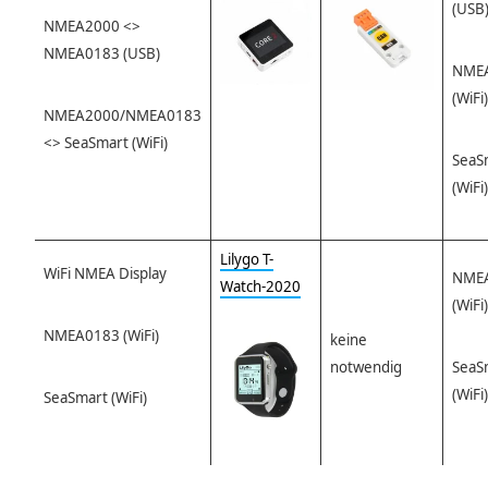
(USB
NMEA2000 <>
NMEA0183 (USB)
NME
(WiFi)
NMEA2000/NMEA0183
<> SeaSmart (WiFi)
SeaS
(WiFi)
Lilygo T-
WiFi NMEA Display
NME
Watch-2020
(WiFi)
NMEA0183 (WiFi)
keine
notwendig
SeaS
(WiFi)
SeaSmart (WiFi)