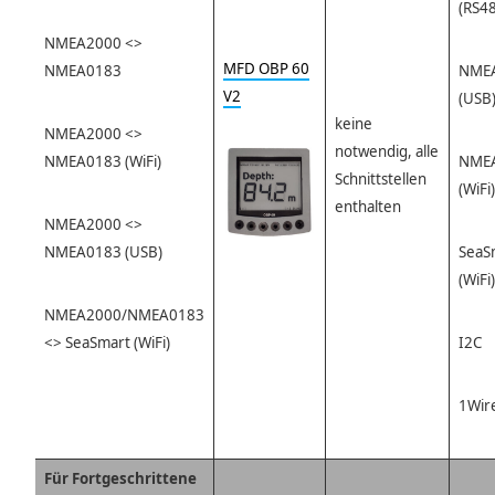
(RS4
NMEA2000 <>
MFD OBP 60
NMEA0183
NME
V2
(USB
keine
NMEA2000 <>
notwendig, alle
NMEA0183 (WiFi)
NME
Schnittstellen
(WiFi)
enthalten
NMEA2000 <>
NMEA0183 (USB)
SeaS
(WiFi)
NMEA2000/NMEA0183
<> SeaSmart (WiFi)
I2C
1Wir
Für Fortgeschrittene