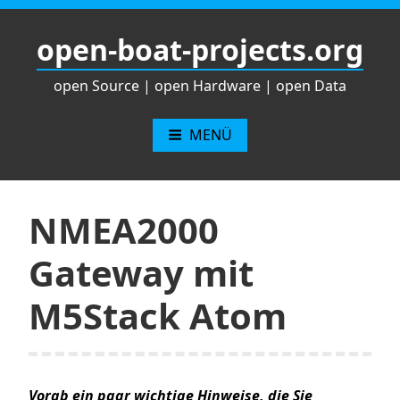
Zum
Inhalt
open-boat-projects.org
springen
open Source | open Hardware | open Data
MENÜ
NMEA2000
Gateway mit
M5Stack Atom
Vorab ein paar wichtige Hinweise, die Sie