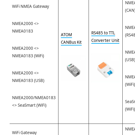
NME
WiFi NMEA Gateway
(CAN
NMEA2000 <>
NME
NMEA0183
RS485 to TTL
ATOM
(RS4
Converter Unit
CANBus Kit
NMEA2000 <>
NME
NMEA0183 (WiFi)
(USB
NMEA2000 <>
NME
NMEA0183 (USB)
(WiFi)
NMEA2000/NMEA0183
SeaS
<> SeaSmart (WiFi)
(WiFi)
NME
WiFi Gateway