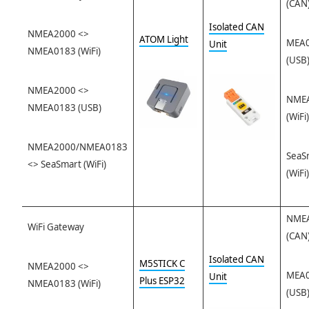
(CAN
Isolated CAN
NMEA2000 <>
ATOM Light
MEA
Unit
NMEA0183 (WiFi)
(USB
NMEA2000 <>
NME
NMEA0183 (USB)
(WiFi)
NMEA2000/NMEA0183
SeaS
<> SeaSmart (WiFi)
(WiFi)
NME
WiFi Gateway
(CAN
Isolated CAN
M5STICK C
NMEA2000 <>
MEA
Unit
Plus ESP32
NMEA0183 (WiFi)
(USB