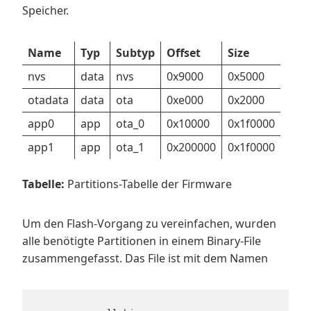
Speicher.
Name
Typ
Subtyp
Offset
Size
nvs
data
nvs
0x9000
0x5000
otadata
data
ota
0xe000
0x2000
app0
app
ota_0
0x10000
0x1f0000
app1
app
ota_1
0x200000
0x1f0000
Tabelle:
Partitions-Tabelle der Firmware
Um den Flash-Vorgang zu vereinfachen, wurden
alle benötigte Partitionen in einem Binary-File
zusammengefasst. Das File ist mit dem Namen