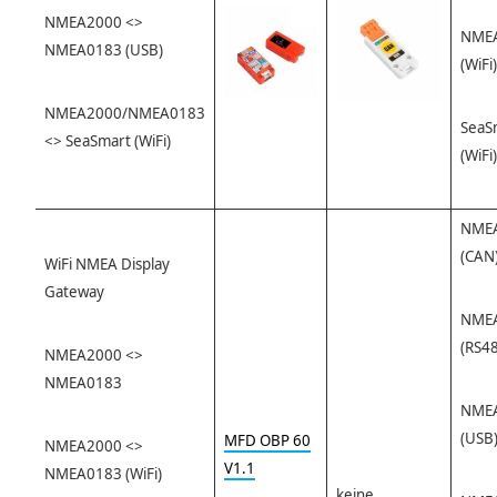
NMEA2000 <>
NME
NMEA0183 (USB)
(WiFi)
NMEA2000/NMEA0183
SeaS
<> SeaSmart (WiFi)
(WiFi)
NME
(CAN
WiFi NMEA Display
Gateway
NME
(RS4
NMEA2000 <>
NMEA0183
NME
(USB
MFD OBP 60
NMEA2000 <>
V1.1
NMEA0183 (WiFi)
keine