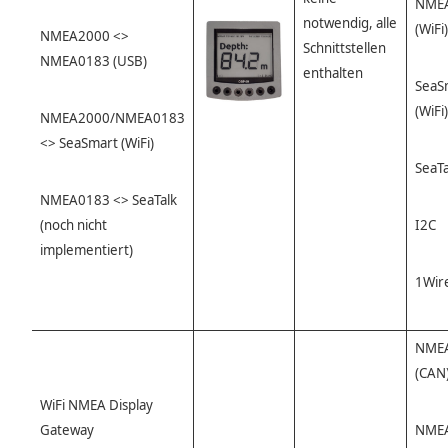
NME
notwendig, alle
(WiFi)
NMEA2000 <>
Schnittstellen
NMEA0183 (USB)
enthalten
SeaS
(WiFi)
NMEA2000/NMEA0183
<> SeaSmart (WiFi)
SeaTa
NMEA0183 <> SeaTalk
(noch nicht
I2C
implementiert)
1Wir
NME
(CAN
WiFi NMEA Display
Gateway
NME