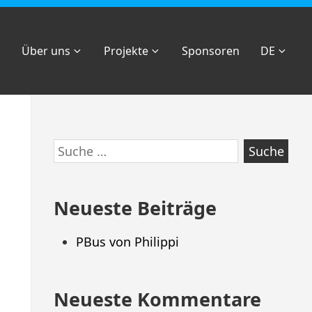
Über uns
Projekte
Sponsoren
DE
Zum
Suche
Footer
nach:
springen
Neueste Beiträge
PBus von Philippi
Neueste Kommentare