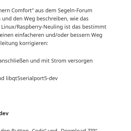
hern Comfort“ aus dem Segeln-Forum
in und den Weg beschreiben, wie das
 Linux/Raspberry-Neuling ist das bestimmt
r einen einfacheren und/oder bessern Weg
leitung korrigieren:
anschließen und mit Strom versorgen
nd libqt5serialport5-dev
-dev
 den Button „Code“ und „Download ZIP“