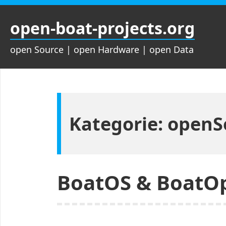
Zum
Inhalt
open-boat-projects.org
springen
open Source | open Hardware | open Data
Kategorie:
openS
BoatOS & BoatO