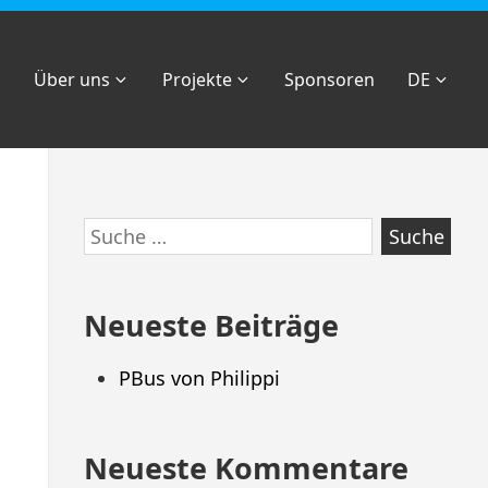
Über uns
Projekte
Sponsoren
DE
Zum
Suche
Footer
nach:
springen
Neueste Beiträge
PBus von Philippi
Neueste Kommentare