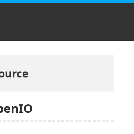
ource
penIO