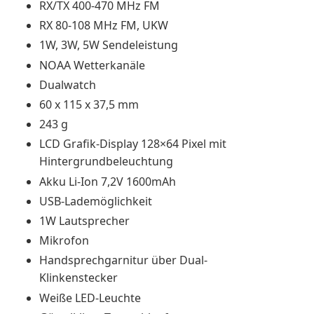
RX/TX 400-470 MHz FM
RX 80-108 MHz FM, UKW
1W, 3W, 5W Sendeleistung
NOAA Wetterkanäle
Dualwatch
60 x 115 x 37,5 mm
243 g
LCD Grafik-Display 128×64 Pixel mit
Hintergrundbeleuchtung
Akku Li-Ion 7,2V 1600mAh
USB-Lademöglichkeit
1W Lautsprecher
Mikrofon
Handsprechgarnitur über Dual-
Klinkenstecker
Weiße LED-Leuchte