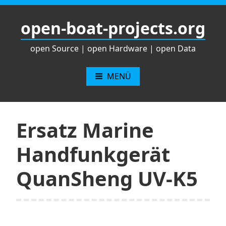
Zum
Inhalt
open-boat-projects.org
springen
open Source | open Hardware | open Data
MENÜ
Ersatz Marine
Handfunkgerät
QuanSheng UV-K5