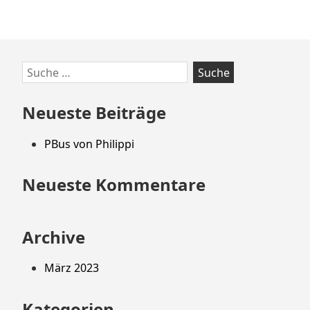
Zum
Suche
Footer
nach:
springen
Neueste Beiträge
PBus von Philippi
Neueste Kommentare
Archive
März 2023
Kategorien