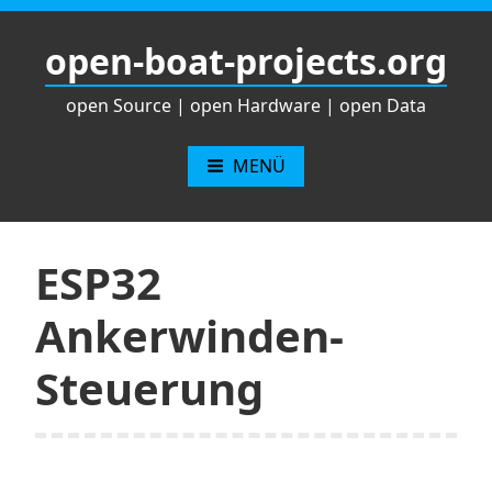
Zum
Inhalt
open-boat-projects.org
springen
open Source | open Hardware | open Data
MENÜ
ESP32
Ankerwinden-
Steuerung