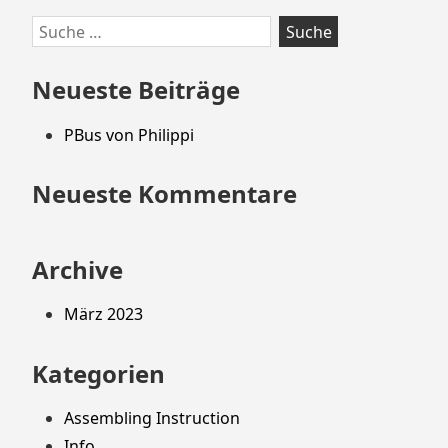
Zum
Suche
Footer
nach:
springen
Neueste Beiträge
PBus von Philippi
Neueste Kommentare
Archive
März 2023
Kategorien
Assembling Instruction
Info