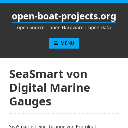
Zum
Inhalt
open-boat-projects.org
springen
open Source | open Hardware | open Data
MENÜ
SeaSmart von
Digital Marine
Gauges
SeaSmart
ist eine Gruppe von
Protokoll-