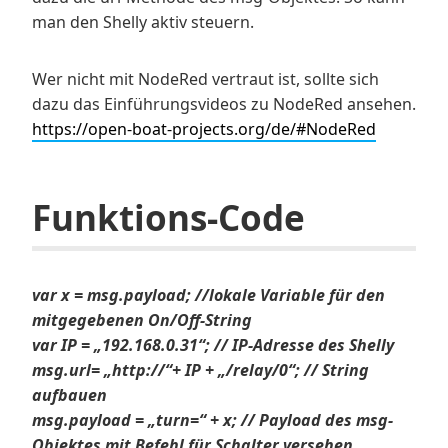
man den Shelly aktiv steuern.
Wer nicht mit NodeRed vertraut ist, sollte sich
dazu das Einführungsvideos zu NodeRed ansehen.
https://open-boat-projects.org/de/#NodeRed
Funktions-Code
var x = msg.payload; //lokale Variable für den
mitgegebenen On/Off-String
var IP = „192.168.0.31“; // IP-Adresse des Shelly
msg.url= „http://“+ IP + „/relay/0“; // String
aufbauen
msg.payload = „turn=“ + x; // Payload des msg-
Objektes mit Befehl für Schalter versehen.