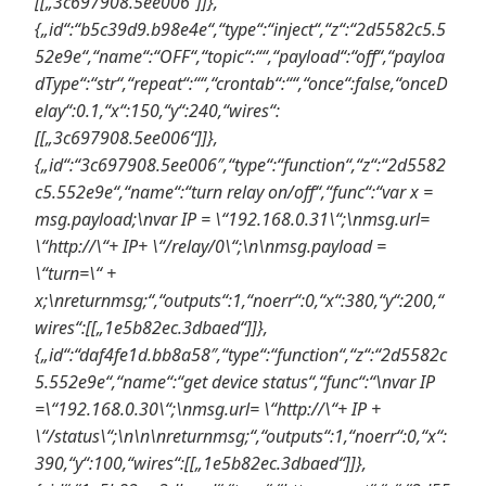
[[„3c697908.5ee006“]]},
{„id“:“b5c39d9.b98e4e“,“type“:“inject“,“z“:“2d5582c5.5
52e9e“,“name“:“OFF“,“topic“:““,“payload“:“off“,“payloa
dType“:“str“,“repeat“:““,“crontab“:““,“once“:false,“onceD
elay“:0.1,“x“:150,“y“:240,“wires“:
[[„3c697908.5ee006“]]},
{„id“:“3c697908.5ee006″,“type“:“function“,“z“:“2d5582
c5.552e9e“,“name“:“turn relay on/off“,“func“:“var x =
msg.payload;\nvar IP = \“192.168.0.31\“;\nmsg.url=
\“http://\“+ IP+ \“/relay/0\“;\n\nmsg.payload =
\“turn=\“ +
x;\nreturnmsg;“,“outputs“:1,“noerr“:0,“x“:380,“y“:200,“
wires“:[[„1e5b82ec.3dbaed“]]},
{„id“:“daf4fe1d.bb8a58″,“type“:“function“,“z“:“2d5582c
5.552e9e“,“name“:“get device status“,“func“:“\nvar IP
=\“192.168.0.30\“;\nmsg.url= \“http://\“+ IP +
\“/status\“;\n\n\nreturnmsg;“,“outputs“:1,“noerr“:0,“x“:
390,“y“:100,“wires“:[[„1e5b82ec.3dbaed“]]},