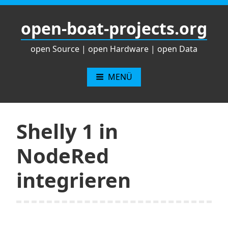
Zum
Inhalt
open-boat-projects.org
springen
open Source | open Hardware | open Data
MENÜ
Shelly 1 in
NodeRed
integrieren