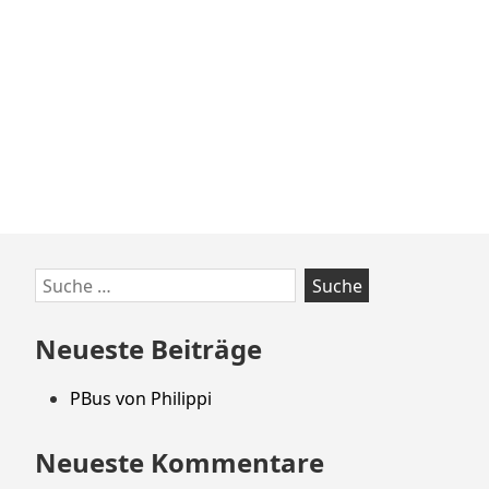
Zum
Suche
Footer
nach:
springen
Neueste Beiträge
PBus von Philippi
Neueste Kommentare