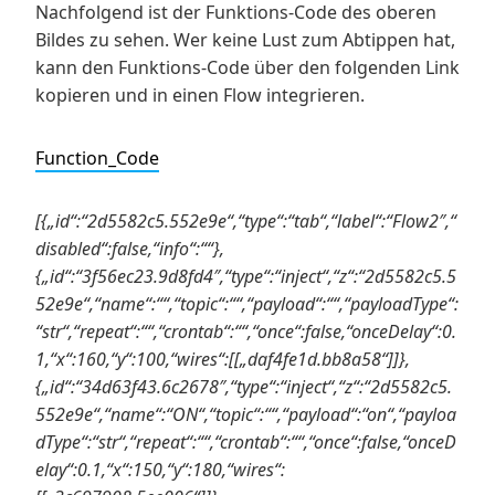
Nachfolgend ist der Funktions-Code des oberen
Bildes zu sehen. Wer keine Lust zum Abtippen hat,
kann den Funktions-Code über den folgenden Link
kopieren und in einen Flow integrieren.
Function_Code
[{„id“:“2d5582c5.552e9e“,“type“:“tab“,“label“:“Flow2″,“
disabled“:false,“info“:““},
{„id“:“3f56ec23.9d8fd4″,“type“:“inject“,“z“:“2d5582c5.5
52e9e“,“name“:““,“topic“:““,“payload“:““,“payloadType“:
“str“,“repeat“:““,“crontab“:““,“once“:false,“onceDelay“:0.
1,“x“:160,“y“:100,“wires“:[[„daf4fe1d.bb8a58“]]},
{„id“:“34d63f43.6c2678″,“type“:“inject“,“z“:“2d5582c5.
552e9e“,“name“:“ON“,“topic“:““,“payload“:“on“,“payloa
dType“:“str“,“repeat“:““,“crontab“:““,“once“:false,“onceD
elay“:0.1,“x“:150,“y“:180,“wires“: