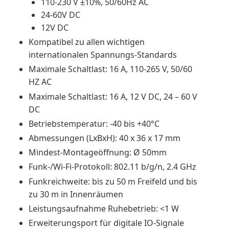
110-230 V ±10%, 50/60Hz AC
24-60V DC
12V DC
Kompatibel zu allen wichtigen
internationalen Spannungs-Standards
Maximale Schaltlast: 16 A, 110-265 V, 50/60
HZ AC
Maximale Schaltlast: 16 A, 12 V DC, 24 – 60 V
DC
Betriebstemperatur: -40 bis +40°C
Abmessungen (LxBxH): 40 x 36 x 17 mm
Mindest-Montageöffnung: Ø 50mm
Funk-/Wi-Fi-Protokoll: 802.11 b/g/n, 2.4 GHz
Funkreichweite: bis zu 50 m Freifeld und bis
zu 30 m in Innenräumen
Leistungsaufnahme Ruhebetrieb: <1 W
Erweiterungsport für digitale IO-Signale