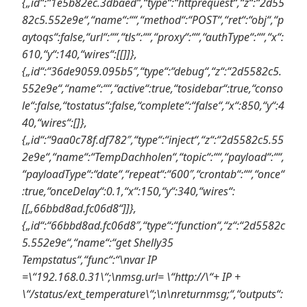
{„id“:“1e5b82ec.3dbaed“,“type“:“httprequest“,“z“:“2d55
82c5.552e9e“,“name“:““,“method“:“POST“,“ret“:“obj“,“p
aytoqs“:false,“url“:““,“tls“:““,“proxy“:““,“authType“:““,“x“:
610,“y“:140,“wires“:[[]]},
{„id“:“36de9059.095b5″,“type“:“debug“,“z“:“2d5582c5.
552e9e“,“name“:““,“active“:true,“tosidebar“:true,“conso
le“:false,“tostatus“:false,“complete“:“false“,“x“:850,“y“:4
40,“wires“:[]},
{„id“:“9aa0c78f.df782″,“type“:“inject“,“z“:“2d5582c5.55
2e9e“,“name“:“TempDachholen“,“topic“:““,“payload“:““,
“payloadType“:“date“,“repeat“:“600″,“crontab“:““,“once“
:true,“onceDelay“:0.1,“x“:150,“y“:340,“wires“:
[[„66bbd8ad.fc06d8“]]},
{„id“:“66bbd8ad.fc06d8″,“type“:“function“,“z“:“2d5582c
5.552e9e“,“name“:“get Shelly35
Tempstatus“,“func“:“\nvar IP
=\“192.168.0.31\“;\nmsg.url= \“http://\“+ IP +
\“/status/ext_temperature\“;\n\nreturnmsg;“,“outputs“: