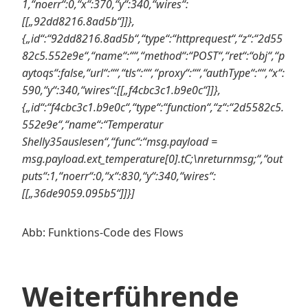
1,“noerr“:0,“x“:370,“y“:340,“wires“:
[[„92dd8216.8ad5b“]]},
{„id“:“92dd8216.8ad5b“,“type“:“httprequest“,“z“:“2d55
82c5.552e9e“,“name“:““,“method“:“POST“,“ret“:“obj“,“p
aytoqs“:false,“url“:““,“tls“:““,“proxy“:““,“authType“:““,“x“:
590,“y“:340,“wires“:[[„f4cbc3c1.b9e0c“]]},
{„id“:“f4cbc3c1.b9e0c“,“type“:“function“,“z“:“2d5582c5.
552e9e“,“name“:“Temperatur
Shelly35auslesen“,“func“:“msg.payload =
msg.payload.ext_temperature[0].tC;\nreturnmsg;“,“out
puts“:1,“noerr“:0,“x“:830,“y“:340,“wires“:
[[„36de9059.095b5“]]}]
Abb: Funktions-Code des Flows
Weiterführende