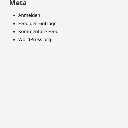
Meta
Anmelden
Feed der Einträge
Kommentare-Feed
WordPress.org
Stolz präsentiert von WordPress
Theme: Yocto von
Humble Themes
.