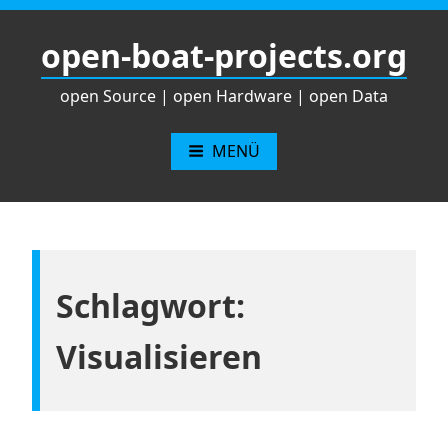
Zum
Inhalt
open-boat-projects.org
springen
open Source | open Hardware | open Data
MENÜ
Schlagwort:
Visualisieren