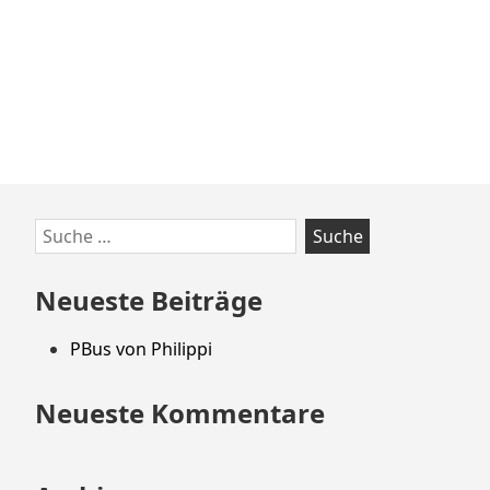
Zum
Suche
Footer
nach:
springen
Neueste Beiträge
PBus von Philippi
Neueste Kommentare