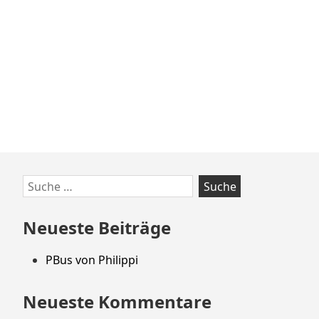
Zum
Suche
Footer
nach:
springen
Neueste Beiträge
PBus von Philippi
Neueste Kommentare