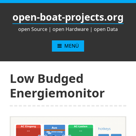
Zum
Inhalt
open-boat-projects.org
springen
open Source | open Hardware | open Data
MENÜ
Low Budged
Energiemonitor