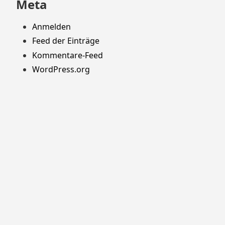
Meta
Anmelden
Feed der Einträge
Kommentare-Feed
WordPress.org
Stolz präsentiert von WordPress
Theme: Yocto von
Humble Themes
.