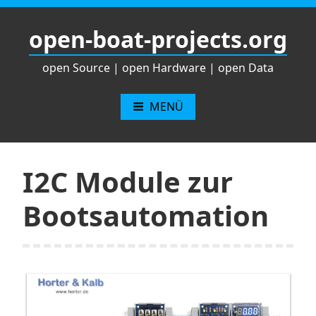
Zum
Inhalt
open-boat-projects.org
springen
open Source | open Hardware | open Data
MENÜ
I2C Module zur
Bootsautomation