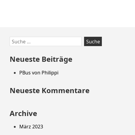
Zum
Suche
Footer
nach:
springen
Neueste Beiträge
PBus von Philippi
Neueste Kommentare
Archive
März 2023