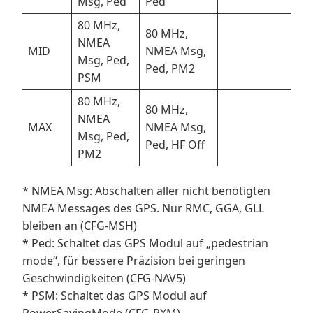
Msg, Ped
Ped
80 MHz,
80 MHz,
NMEA
MID
NMEA Msg,
Msg, Ped,
Ped, PM2
PSM
80 MHz,
80 MHz,
NMEA
MAX
NMEA Msg,
Msg, Ped,
Ped, HF Off
PM2
* NMEA Msg: Abschalten aller nicht benötigten
NMEA Messages des GPS. Nur RMC, GGA, GLL
bleiben an (CFG-MSH)
* Ped: Schaltet das GPS Modul auf „pedestrian
mode“, für bessere Präzision bei geringen
Geschwindigkeiten (CFG-NAV5)
* PSM: Schaltet das GPS Modul auf
PowerSavingMode (CFG-RXM)