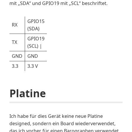
mit „SDA“ und GPIO19 mit „SCL“ beschriftet.
GPIO15
RX
(SDA)
GPIO19
TX
(SCL) |
GND
GND
3.3
3.3 V
Platine
Ich habe für dies Gerät keine neue Platine
designed, sondern ein Board wiederverwendet,
das ich vorher für einen Barographen verwendet