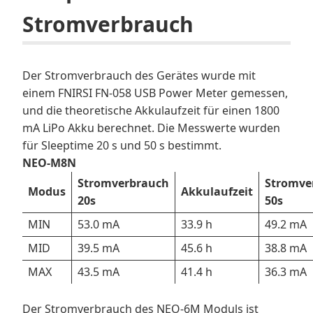
Stromverbrauch
Der Stromverbrauch des Gerätes wurde mit
einem FNIRSI FN-058 USB Power Meter gemessen,
und die theoretische Akkulaufzeit für einen 1800
mA LiPo Akku berechnet. Die Messwerte wurden
für Sleeptime 20 s und 50 s bestimmt.
NEO-M8N
Stromverbrauch
Stromve
Modus
Akkulaufzeit
20s
50s
MIN
53.0 mA
33.9 h
49.2 mA
MID
39.5 mA
45.6 h
38.8 mA
MAX
43.5 mA
41.4 h
36.3 mA
Der Stromverbrauch des NEO-6M Moduls ist