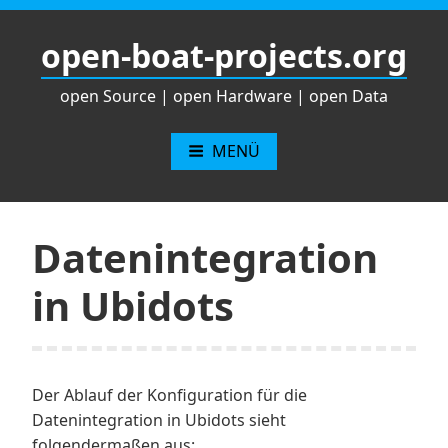
Zum
Inhalt
open-boat-projects.org
springen
open Source | open Hardware | open Data
MENÜ
Datenintegration
in Ubidots
Der Ablauf der Konfiguration für die
Datenintegration in Ubidots sieht
folgendermaßen aus: