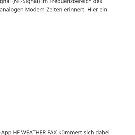
gnal (NF-Signal) im Frequenzbereich des
 analogen Modem-Zeiten erinnert. Hier ein
ax-App HF WEATHER FAX kümmert sich dabei