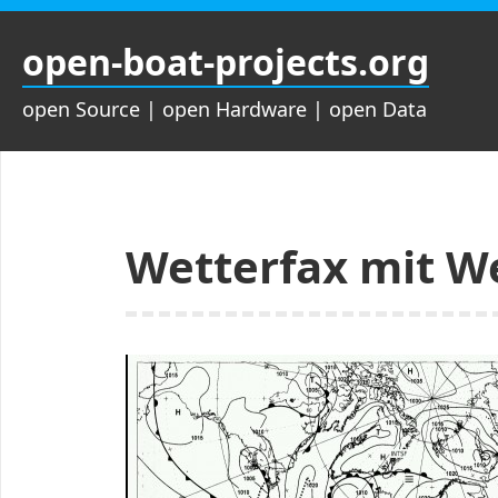
Zum
Inhalt
open-boat-projects.org
springen
open Source | open Hardware | open Data
Wetterfax mit W