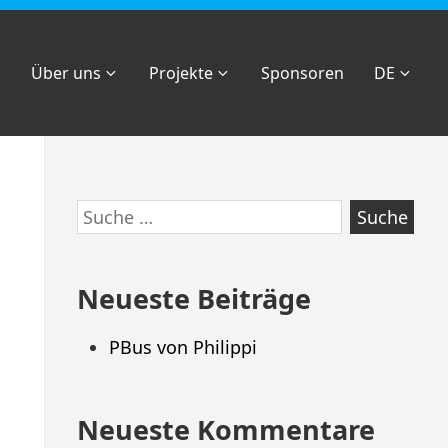
Über uns
Projekte
Sponsoren
DE
Zum
Suche
Footer
nach:
springen
Neueste Beiträge
PBus von Philippi
Neueste Kommentare