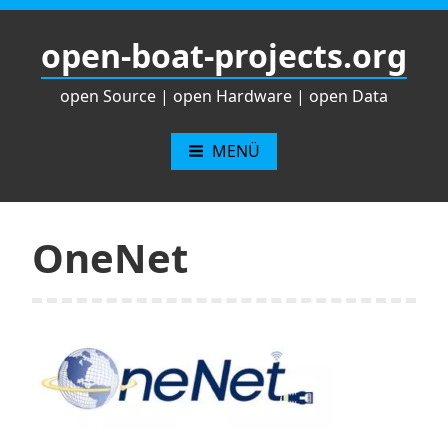
Zum
Inhalt
open-boat-projects.org
springen
open Source | open Hardware | open Data
MENÜ
OneNet