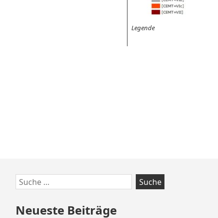
Legende
Zum
Suche
Footer
nach:
springen
Neueste Beiträge