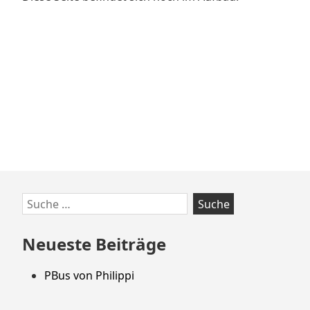
Zum
Suche
Footer
nach:
springen
Neueste Beiträge
PBus von Philippi