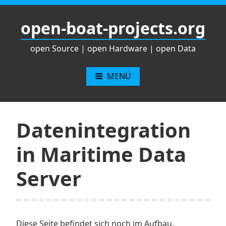
Zum
Inhalt
open-boat-projects.org
springen
open Source | open Hardware | open Data
MENÜ
Datenintegration
in Maritime Data
Server
Diese Seite befindet sich noch im Aufbau.