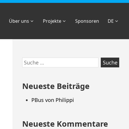
Über uns
Projekte
Sponsoren
DE
Zum
Suche
Footer
nach:
springen
Neueste Beiträge
PBus von Philippi
Neueste Kommentare